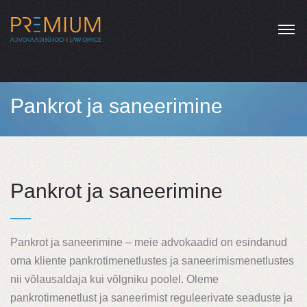
Pankrot ja saneerimine
Pankrot ja saneerimine
Pankrot ja saneerimine – meie advokaadid on esindanud
oma kliente pankrotimenetlustes ja saneerimismenetlustes
nii võlausaldaja kui võlgniku poolel. Oleme
pankrotimenetlust ja saneerimist reguleerivate seaduste ja