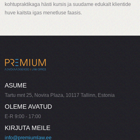
kohtupraktikaga hästi kursis ja suudame edukalt klientide
huve kaitsta igas menetluse faasis.
ASUME
Tartu mnt 25, Novira Plaza, 10117 Tallinn, Estonia
OLEME AVATUD
E-R 9:00 - 17:00
KIRJUTA MEILE
info@premiumlaw.ee